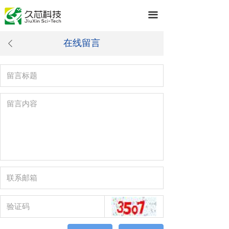
끀
在线留言
ꄴ